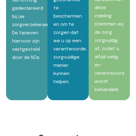
gezondheid
verrichting
deze
te
gedeclareerd
indeling
beschermen
bij uw
stemmen wij
en om te
zorgverzekeraar.
de zorg
zorgen dat
De tarieven
zorgvuldig
we u op een
hiervoor zijn
af, zodat u
verantwoorde,
vastgesteld
altijd veilig
zorgvuldige
door de NZa.
en
manier
verantwoord
kunnen
wordt
helpen.
behandeld.