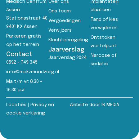
Medisch Centrum
Over ons
Implantaten
Assen
plaatsen
Ons team
Stationsstraat 40
Tand of kies
Vergoedingen
9401 KX Assen
verwijderen
Verwijzers
Parkeren gratis
Ontstoken
Klachtenregeling
op het terrein
wortelpunt
Jaarverslag
Contact
Narcose of
Jaarverslag 2024
0592 - 749 345
sedatie
info@makzmondzorg.nl
Ma t/m vr: 8.30 –
16.30 uur
Locaties
|
Privacy en
Website door IR MEDIA
cookie verklaring