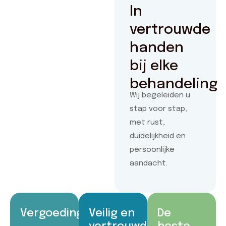
In
vertrouwde
handen
bij elke
behandeling
Wij begeleiden u
stap voor stap,
met rust,
duidelijkheid en
persoonlijke
aandacht.
Vergoedingen
Veilig en
De