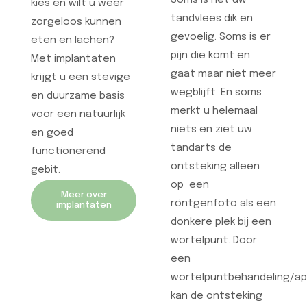
Soms is het uw
kies en wilt u weer
tandvlees dik en
zorgeloos kunnen
gevoelig. Soms is er
eten en lachen?
pijn die komt en
Met implantaten
gaat maar niet meer
krijgt u een stevige
wegblijft. En soms
en duurzame basis
merkt u helemaal
voor een natuurlijk
niets en ziet uw
en goed
tandarts de
functionerend
ontsteking alleen
gebit.
op een
Meer over
röntgenfoto als een
implantaten
donkere plek bij een
wortelpunt. Door
een
wortelpuntbehandeling/ap
kan de ontsteking