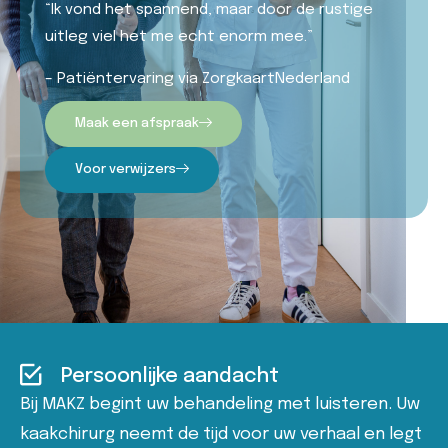
“Ik vond het spannend, maar door de rustige
uitleg viel het me echt enorm mee.”
– Patiëntervaring via ZorgkaartNederland
Maak een afspraak
Voor verwijzers
Persoonlijke aandacht
Bij MAKZ begint uw behandeling met luisteren. Uw
kaakchirurg neemt de tijd voor uw verhaal en legt