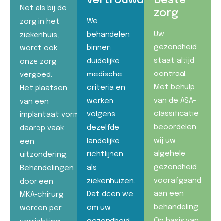
vertrouwd
beste
Net als bij de
zorg
We
zorg in het
Uw
behandelen
ziekenhuis,
gezondheid
binnen
wordt ook
staat altijd
duidelijke
onze zorg
centraal.
medische
vergoed.
Met behulp
criteria en
Het plaatsen
van de ASA-
werken
van een
classificatie
volgens
implantaat vormt
beoordelen
dezelfde
daarop vaak
wij uw
landelijke
een
algehele
richtlijnen
uitzondering.
gezondheid
als
Behandelingen
voorafgaand
ziekenhuizen.
door een
aan een
Dat doen we
MKA-chirurg
behandeling.
om uw
worden per
Op basis van